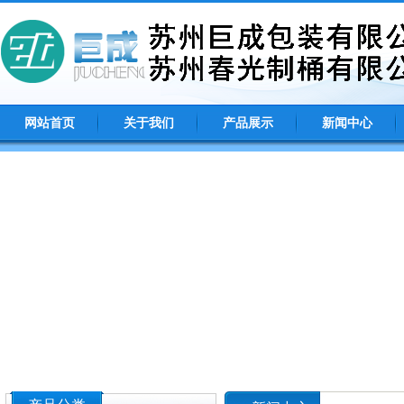
网站首页
关于我们
产品展示
新闻中心