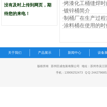
烤漆化工桶缝焊时
·
没有及时上传到网页
，期
镀锌桶简介
·
待您的来电！
制桶厂在生产过程
·
涂料桶在使用的时
·
关于我们
产品展示
新闻中心
设备
版权所有 苏州巨成包装有限公司 地址：苏州市吴江区桃源镇瑾
手机：13906252473 Q Q: 24427968