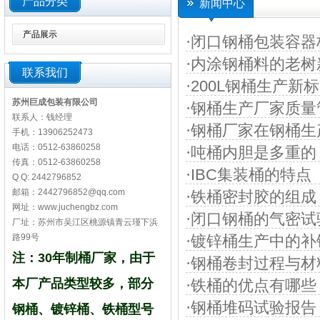
产品分类
新闻中心
产品展示
闭口钢桶包装容器
·
内涂钢桶料的老树
·
联系我们
200L钢桶生产新
·
苏州巨成包装有限公司
钢桶厂家
钢桶生产厂家质量
·
联系人：钱经理
钢桶厂家在钢桶生
·
手机：13906252473
电话：0512-63860258
吨桶内胆是多重的
·
传真：0512-63860258
IBC集装桶的特点
·
Q Q: 2442796852
邮箱：2442796852@qq.com
铁桶密封胶的组成
·
网址：www.juchengbz.com
闭口钢桶的气密试
·
厂址：苏州市吴江区桃源镇青云瑾下浜
路99号
镀锌桶生产中的补
·
注：30年制桶厂家，由于
钢桶卷封过程与材
·
本厂产品类型较多，部分
铁桶的优点有哪些
·
钢桶堆码试验报告
·
钢桶、镀锌桶、铁桶型号