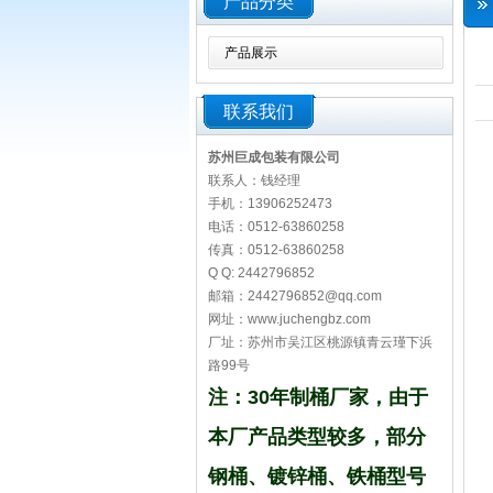
产品分类
产品展示
联系我们
苏州巨成包装有限公司
钢桶厂家
联系人：钱经理
手机：13906252473
电话：0512-63860258
传真：0512-63860258
Q Q: 2442796852
邮箱：2442796852@qq.com
网址：www.juchengbz.com
厂址：苏州市吴江区桃源镇青云瑾下浜
路99号
注：30年制桶厂家，由于
本厂产品类型较多，部分
钢桶、镀锌桶、铁桶型号