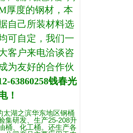
CM厚度的钢材，本
据自己所装材料选
均可自定，我们一
大客户来电洽谈咨
成为友好的合作伙
2-63860258钱春光
电！
的太湖之滨华东地区钢桶
验集研发、生产
25-208
升
油桶、化工桶。还生产各