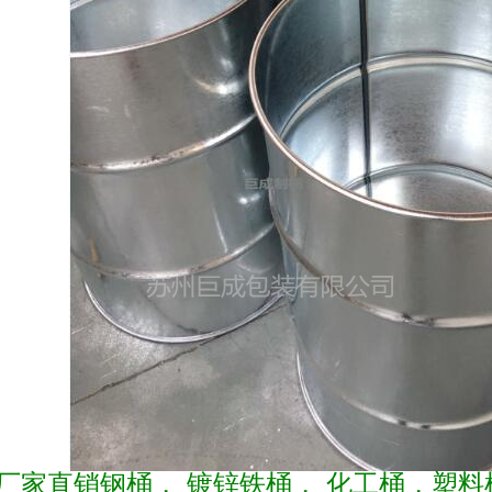
厂家直销钢桶， 镀锌铁桶， 化工桶，塑