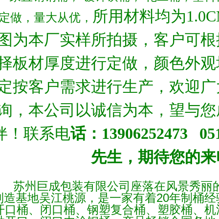
所用材料均为1.0
定做，量大从优，
图为本厂实样所拍摄，客户可根
择板材厚度进行定做，颜色外观
定按客户需求进行生产，欢迎广
询，本公司以诚信为本，望与您
伴！联系电
话：
13906252473
051
先生，期待您的来
苏
州巨成包装有限公司座落在风景秀丽
制造基地吴江桃源，是一家有着
20
年制桶经
开口桶、闭口桶、钢塑复
合桶、塑胶桶、机