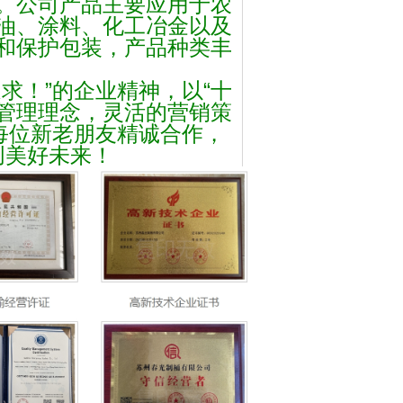
。公司产品主要应用于农
油、涂
料、化工冶金以及
和保护包装，产品种类丰
追求！
”
的企业精神，以
“
十
管理理念，灵活的营销策
每位新老朋友精诚合作，
创美好未来！