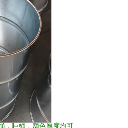
料桶，吨桶，颜色厚度均可